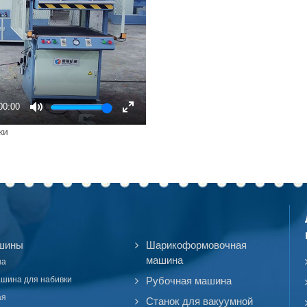
00:00
Mute
Enter
ки
fullscreen
шины
Шарикоформовочная
машина
на
ашина для набивки
Рубочная машина
ая
Станок для вакуумной