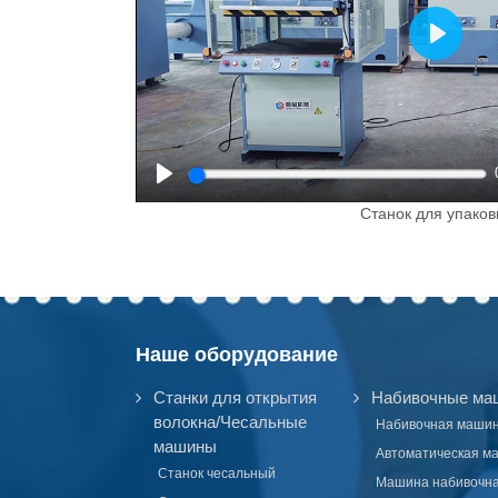
Play
Play
Станок для упаков
Наше оборудование
Станки для открытия
Набивочные ма
волокна/Чесальные
Набивочная маши
машины
Автоматическая м
Станок чесальный
Машина набивочн