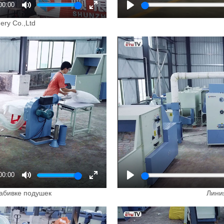
00:00
Mute
Enter
Play
ry Co.,Ltd
fullscreen
00:00
Mute
Enter
Play
абивке подушек
Лини
fullscreen