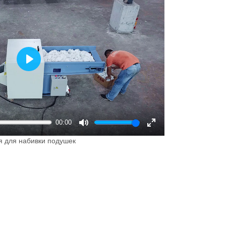
Play
00:00
Mute
Enter
я для набивки подушек
fullscreen