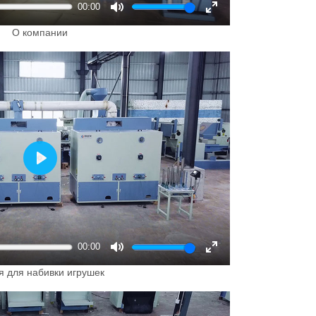
00:00
Mute
Enter
О компании
fullscreen
Play
00:00
Mute
Enter
я для набивки игрушек
fullscreen