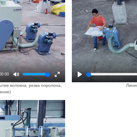
00:00
Mute
Enter
Play
тие волокна, резка поролона,
Лини
fullscreen
ение)