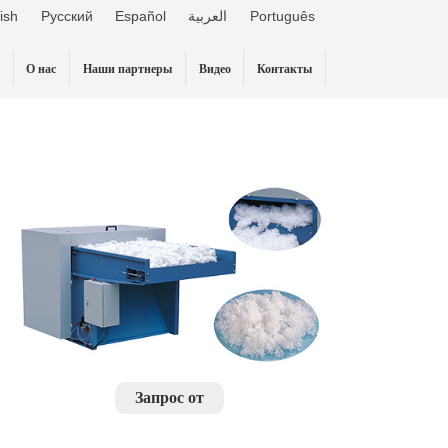
ish
Русский
Español
العربية
Português
О нас
Наши партнеры
Видео
Контакты
Запрос от