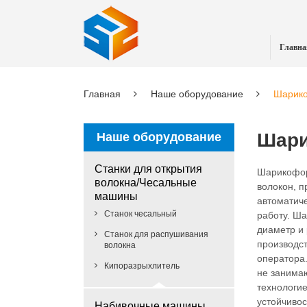
Главна
Главная
Наше оборудование
Шарико
Шари
Наше оборудование
Станки для открытия
Шарикофор
волокна/Чесальные
волокон, п
машины
автоматич
Станок чесальный
работу. Ша
диаметр и 
Станок для распушивания
производс
волокна
оператора
Кипоразрыхлитель
не занима
технологие
устойчивос
Набивочные машины