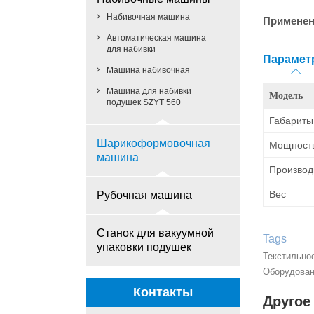
Набивочная машина
Применен
Автоматическая машина
для набивки
Парамет
Машина набивочная
Машина для набивки
Модель
подушек SZYT 560
Габариты
Шарикоформовочная
Мощност
машина
Производ
Вес
Рубочная машина
Станок для вакуумной
Tags
упаковки подушек
Текстильно
Оборудован
Контакты
Другое