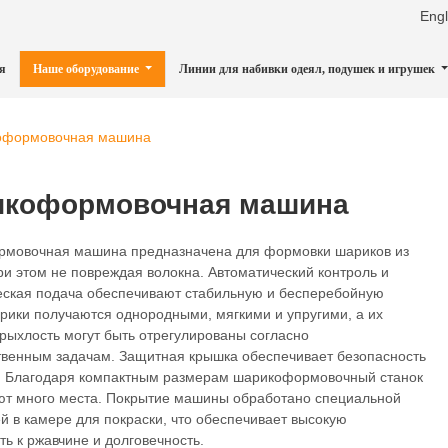
Engl
я
Наше оборудование
Линии для набивки одеял, подушек и игрушек
формовочная машина
коформовочная машина
мовочная машина предназначена для формовки шариков из
ри этом не повреждая волокна. Автоматический контроль и
еская подача обеспечивают стабильную и бесперебойную
рики получаются однородными, мягкими и упругими, а их
рыхлость могут быть отрегулированы согласно
твенным задачам. Защитная крышка обеспечивает безопасность
. Благодаря компактным размерам шарикоформовочный станок
ют много места. Покрытие машины обработано специальной
й в камере для покраски, что обеспечивает высокую
ть к ржавчине и долговечность.